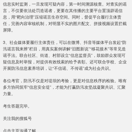
信息实时监测，一旦发现可疑内容，第一时间溯源核查。对查实的谣
言，不仅要依法处罚造谣者，更要在其传播的主要平台置顶辟谣信
息，用“靶向治理”压缩谣言生存空间。同时，督促平台履行主体责
任，完善内容审核机制，对明显不实的图片配文、拼接视频设置拦截
屏障。
3、社会媒体要履行主体责任，可以在微博、抖音等媒体平台发起“防
汛谣言我来辨”栏目，用真实案例讲解“旧图新说”“移花接木”等常见造
谣手法。联合社区、街道、村部设立“信息监督员”，鼓励群众发现可
疑信息及时举报，对提供有效线索的给予表彰。还可联合学校、企业
开展防汛信息素养培训，让“不信谣、不传谣”成为社会共识。
各位考官，防汛不仅是对堤坝的考验，更是对信息秩序的检验。唯有
多方协同筑牢“信息安全堤”，才能为打赢防汛攻坚战凝聚共识、汇聚
力量。
考生答题完毕。
关注我的搜狐号
点击主页沟通了解