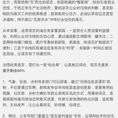
合力；而那些闻“汛”而生的谣言，则是暗藏的“堰塞湖”，轻则引发群众
恐慌，干扰正常生产生活秩序；重则误导公众对汛情的判断，甚至影
响防汛救灾工作的统筹推进，损害政府公信力，必须以零容忍态度坚
决遏制，绝不能让“无形洪水”冲垮社会信任的基石。
从本质看，这类谣言的滋生有多重原因：一是部分人受流量利益驱
动，利用公众对汛情的关切心理，通过编造配文博眼球、赚关注；二
是网络传播门槛低，图片等素材易获取、易篡改，给谣言扩散提供了
便利；三是个别地区权威信息发布存在“时滞”，未能第一时间占据信
息高地，让谣言有了传播空间。
治理此类谣言，需打出一套“组合拳”，让真相立得住、谣言无遁形：
展开剩余60%
1、气象、应急、水利等多部门可以探索，建立“汛情信息直通车”机
制，不仅要通过官网、新闻发布会等传统渠道滚动更新，更要善用短
视频、社区群、乡村大喇叭等群众喜闻乐见的方式，用通俗语言、直
观画面传递汛情动态和救灾进展。对易引发猜测的热点问题，提前预
判、主动发声，让公众看得见、听得懂、信得过。
2、网信、公安等部门要建立“谣言速判速处”专班，运用AI技术对涉汛