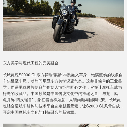
东方美学与现代工程的完美融合
长城灵魂S2000 CL东方祥瑞“麒麟”神韵融入车身，饱满流畅的线条自
车头延至车尾，动静间尽显东方美学深邃气韵。这并非简单的工业美
学，而是承载民族使命与创始人情怀的匠心之作，旨在让摩托车成为
行走的收藏品。中国麒麟是中国传统文化中的祥瑞之兽，与龙、凤、
龟并称“四灵瑞兽”，象征着吉祥如意、风调雨顺与国泰民安。长城灵
魂结合巡航车结构与技术平台选定麒麟元素，让S2000 CL风骨自成，
开启中国摩托车文化与科技融合的新篇章。