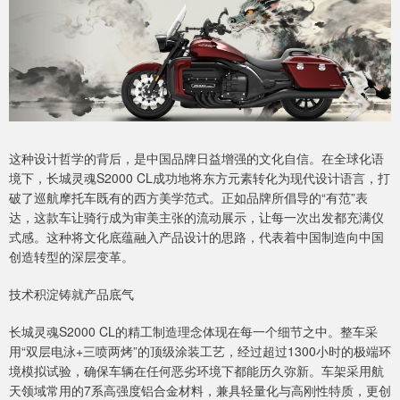
这种设计哲学的背后，是中国品牌日益增强的文化自信。在全球化语
境下，长城灵魂S2000 CL成功地将东方元素转化为现代设计语言，打
破了巡航摩托车既有的西方美学范式。正如品牌所倡导的“有范”表
达，这款车让骑行成为审美主张的流动展示，让每一次出发都充满仪
式感。这种将文化底蕴融入产品设计的思路，代表着中国制造向中国
创造转型的深层变革。
技术积淀铸就产品底气
长城灵魂S2000 CL的精工制造理念体现在每一个细节之中。整车采
用“双层电泳+三喷两烤”的顶级涂装工艺，经过超过1300小时的极端环
境模拟试验，确保车辆在任何恶劣环境下都能历久弥新。车架采用航
天领域常用的7系高强度铝合金材料，兼具轻量化与高刚性特质，更创