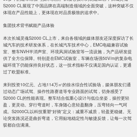
S2000 CL展现了中国品牌在高端制造领域的全面突破，这种突破不仅
体现在产品性能上，更体现在对品质极致的追求中。
集团技术背书赋能产品体验
本次长城灵魂S2000 CL上市，来自各领域的媒体朋友还深度探访了长
城汽车的技术研发体系，在长城汽车技术中心，EMC电磁兼容试验
室、整车NVH半消声室、环境风洞试验室等一流设施，为产品研发提
供了全方位保障。特别是在EMC试验室，车辆在场强50V/m的复杂电
磁环境下仍能保持良好状态，这一技术指标不仅满足国内认证，更通
过了欧盟标准。
来到投资10亿元、占地114万㎡的徐水综合性试验场，媒体朋友们通
过动态广场试驾、操作性路赛道等专业路面的试驾，切身感受了
S2000 CL的性能表现。整车结合低重心设计与低位坐姿，操控更轻
盈，更灵动。穿行弯道时，车身随心意轻盈翻身，压弯转向一气呵
成。S2000CL以科技重塑“好骑”定义：减重不减质，轻盈更稳健。无
论突发路况还是曲折弯道，它用贴地稳定性与敏捷反馈，让每一次驾
驭都自信满满。