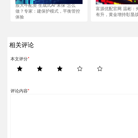
股大牛配资 生成式AI“未保”怎么
富源优配官网 温彬：
做？专家：建保护模式，平衡管控
有升，黄金增持彰显
体验
相关评论
本文评分
*
评论内容
*