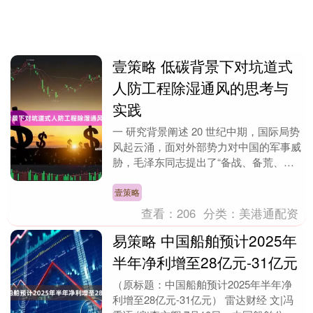
壹策略 低碳背景下对坑道式
人防工程除湿通风的思考与
实践
一 研究背景阐述 20 世纪中期，国际局势
风起云涌，面对外部势力对中国的军事威
胁，毛泽东同志提出了“备战、备荒、为
人民”口号，紧接着在 1972 年又提出
了“深....
壹策略
查看：
206
分类：
美港通配资
易策略 中国船舶预计2025年
半年净利增至28亿元-31亿元
（原标题：中国船舶预计2025年半年净
利增至28亿元-31亿元） 雷达财经 文|冯