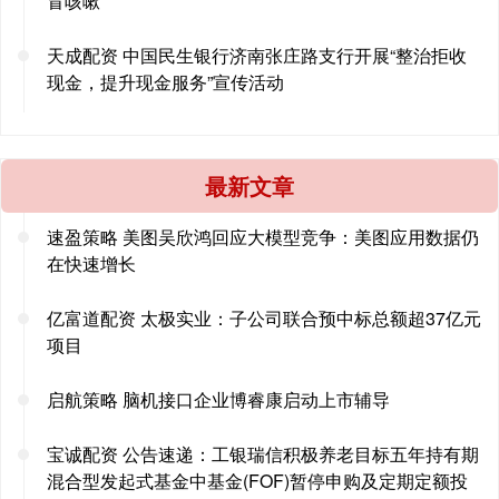
冒咳嗽
天成配资 中国民生银行济南张庄路支行开展“整治拒收
现金，提升现金服务”宣传活动
最新文章
速盈策略 美图吴欣鸿回应大模型竞争：美图应用数据仍
在快速增长
亿富道配资 太极实业：子公司联合预中标总额超37亿元
项目
启航策略 脑机接口企业博睿康启动上市辅导
宝诚配资 公告速递：工银瑞信积极养老目标五年持有期
混合型发起式基金中基金(FOF)暂停申购及定期定额投