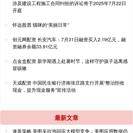
涉及建设工程施工合同纠纷的诉讼将于2025年7月22日
开庭
怀远股票 猫咪的“美丽日常”
创元网配资 长安汽车：7月31日融资买入2.19亿元，融
资融券余额33.91亿元
点金盒配资 新学期遇上处暑时节，这样守护孩子远离感
冒咳嗽
天成配资 中国民生银行济南张庄路支行开展“整治拒收
现金，提升现金服务”宣传活动
最新文章
速盈策略 美图吴欣鸿回应大模型竞争：美图应用数据仍