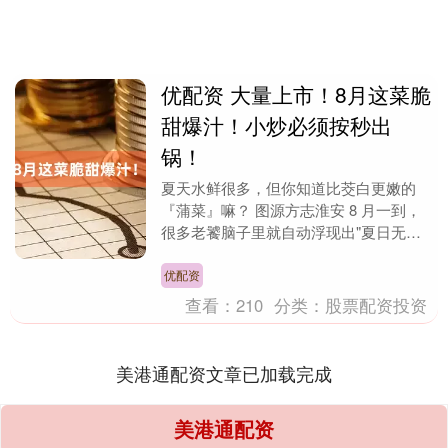
优配资 大量上市！8月这菜脆
甜爆汁！小炒必须按秒出
锅！
夏天水鲜很多，但你知道比茭白更嫩的
『蒲菜』嘛？ 图源方志淮安 8 月一到，
很多老饕脑子里就自动浮现出"夏日无蒲
不成宴"这句话。 作为鲜蒲的嫩茎，它兼
顾笋尖和茭白....
优配资
查看：
210
分类：
股票配资投资
美港通配资文章已加载完成
美港通配资