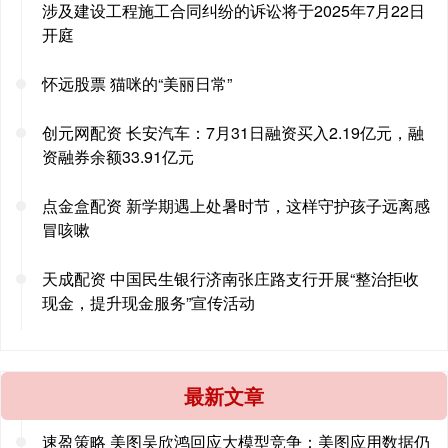
涉及建设工程施工合同纠纷的诉讼将于2025年7月22日
开庭
怀远股票 猫咪的“美丽日常”
创元网配资 长安汽车：7月31日融资买入2.19亿元，融
资融券余额33.91亿元
点金盒配资 新学期遇上处暑时节，这样守护孩子远离感
冒咳嗽
天成配资 中国民生银行济南张庄路支行开展“整治拒收
现金，提升现金服务”宣传活动
最新文章
速盈策略 美图吴欣鸿回应大模型竞争：美图应用数据仍