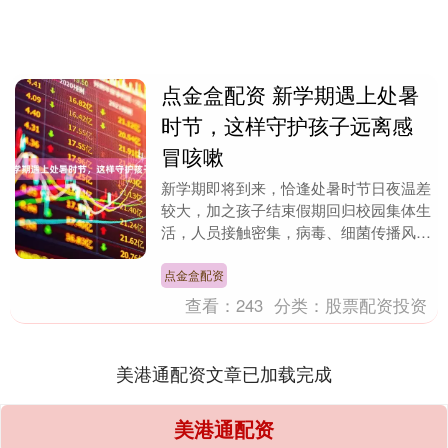
点金盒配资 新学期遇上处暑
时节，这样守护孩子远离感
冒咳嗽
新学期即将到来，恰逢处暑时节日夜温差
较大，加之孩子结束假期回归校园集体生
活，人员接触密集，病毒、细菌传播风险
增加，在开学季感冒咳嗽的孩子会有明显
增多。因此，家长....
点金盒配资
查看：
243
分类：
股票配资投资
美港通配资文章已加载完成
美港通配资