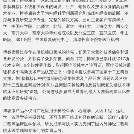
事脑机接口系统相关设备的研发、生产、销售以及技术服务的高新技
术企业。博睿康致力于为神经科学创新研究和临床神经疾病诊断、治
疗与康复研究提供专业、完整的解决方案。公司主要客户有清华大
学、中国科学院、北师大、北航、浙大、中科大、上海交大、西安交
大、南开大学、南京大学等知名院校以及北医三院、宣武医院、华山
医院、301医院、中国康复研究中心、清华长庚医院等医疗机构。
博睿康经过多年在脑机接口领域的耕耘，积累了大量的技术储备和设
备开发经验，并获得了众多荣誉。截至目前，博睿康已累计获得17项
技术专利，9个软件著作权，取得医疗器械生产许可证、医疗器械注册
证和多个高新技术产品认定证书；相继承担或参与了国家十二五科技
支撑计划“脑机接口中的微弱信息采集技术及产品开发”课题以及科技
部十三五重点研发计划“阿尔兹海默病神经调控及智能康复关键技术和
临床应用研究”课题；公司连续多届成为世界机器人大赛脑机接口比赛
的比赛设备提供方。
博睿康产品不仅可广泛应用于神经科学、心理学、人因工程、运动
学、管理学等科研领域，还可应用于临床神经疾病诊断、治疗与康复
工程等临床医学领域，研发成果与技术实力受到了国内外神经工程与
临床医学领域专家们的普遍认可。