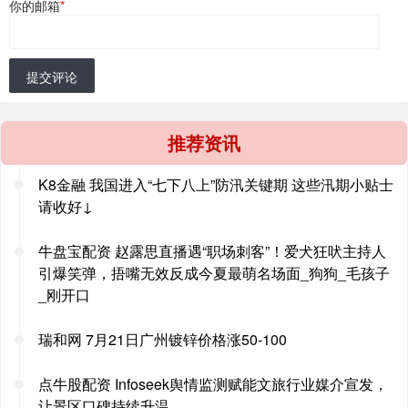
你的邮箱
*
提交评论
推荐资讯
K8金融 我国进入“七下八上”防汛关键期 这些汛期小贴士
请收好↓
牛盘宝配资 赵露思直播遇“职场刺客”！爱犬狂吠主持人
引爆笑弹，捂嘴无效反成今夏最萌名场面_狗狗_毛孩子
_刚开口
瑞和网 7月21日广州镀锌价格涨50-100
点牛股配资 Infoseek舆情监测赋能文旅行业媒介宣发，
让景区口碑持续升温