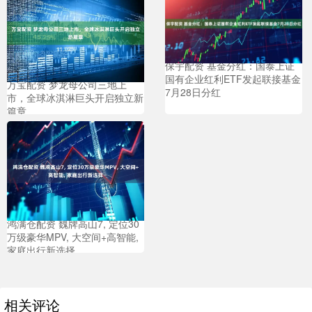
保宇配资 基金分红：国泰上证
国有企业红利ETF发起联接基金
万宝配资 梦龙母公司三地上
7月28日分红
市，全球冰淇淋巨头开启独立新
篇章
鸿满仓配资 魏牌高山7, 定位30
万级豪华MPV, 大空间+高智能,
家庭出行新选择
相关评论